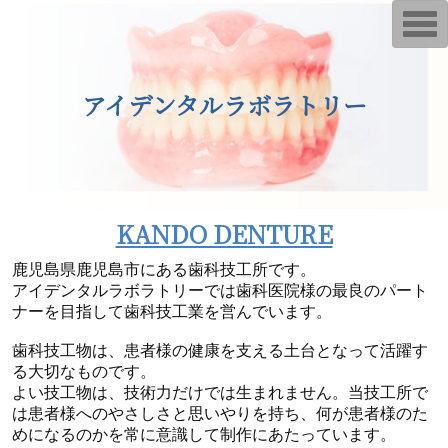
T
o
g
g
l
e
アイデンタルラボラトリー
n
a
v
i
g
a
t
i
KANDO DENTURE
o
n
鹿児島県鹿児島市にある歯科技工所です。
アイデンタルラボラトリーでは歯科医院様の最良のパート
ナーを目指して歯科技工業を営んでいます。
歯科技工物は、患者様の健康を支える土台となって活躍す
る大切なものです。
よい技工物は、技術力だけでは生まれません。当技工所で
は患者様へのやさしさと思いやりを持ち、何が患者様のた
めになるのかを常に意識して制作にあたっています。