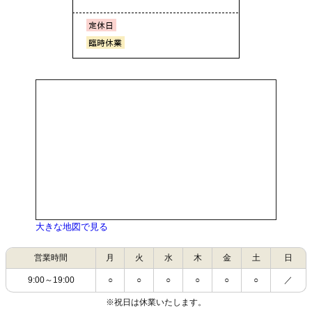
大きな地図で見る
営業時間
月
火
水
木
金
土
日
9:00～19:00
○
○
○
○
○
○
／
※祝日は休業いたします。